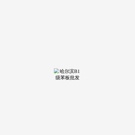
装修建材知识
装修建材百科
联系我们
新闻中心
当前位置：
老哥吧!老哥交流社区
>
装修建材知识
>
害物质少少；采用无醛胶（如MDI胶）的颗粒板可
愉悦感官，无害物质少少；采用无醛胶（如
MDI胶）的颗粒板可达到环保尺度。客堂（电视
柜、布景墙）：沉视美妙取设想感。如高光PET或
仿石材纹理的双饰...
查看详情 >
29
2026-04
从材可溯源、F4星环保
工艺取环保双高尺度；自有工人团队尺度化施
工，定位刚需整拆，老房微创口碑凸起，全包
750-1100 元 /㎡，连系济南当地家拆市场分析口
碑、天分实力、施...