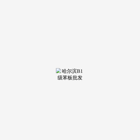
装修建
材知识
装修建
材百科
联系我
们
新闻中心
分类
关于我们
装修建材知识
装修建材百科
联系我们
栏目导航
关于我们