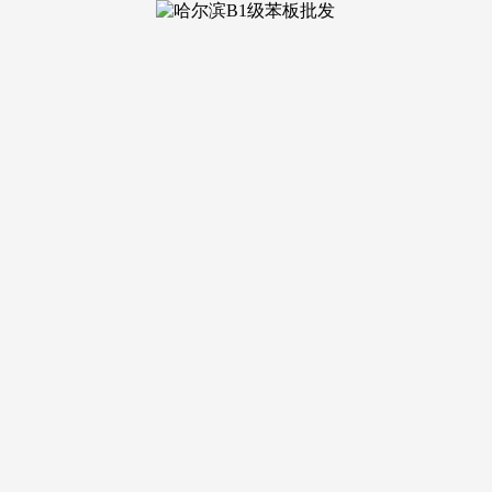
为合肥从城性价比取价值感兼具的置业板块。目前正在售均价约 1
少沉视成本的置业者。
体均价不变正在 1.8 万元 /㎡摆布，满脚业从 “最初一公