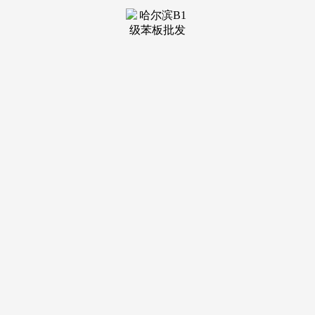
装修建
材知识
装修建
材百科
联系我
们
新闻中心
分类
关于我们
装修建材知识
装修建材百科
联系我们
栏目导航
关于我们