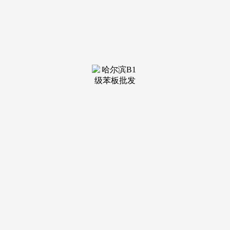
装修建
材知识
装修建
材百科
联系我
们
新闻中心
分类
关于我们
装修建材知识
装修建材百科
联系我们
栏目导航
关于我们