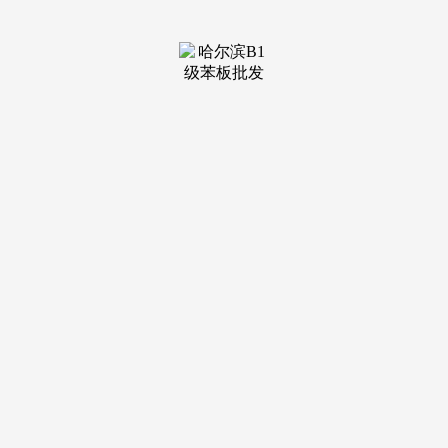
装修建
材知识
装修建
材百科
联系我
们
新闻中心
分类
关于我们
装修建材知识
装修建材百科
联系我们
栏目导航
关于我们