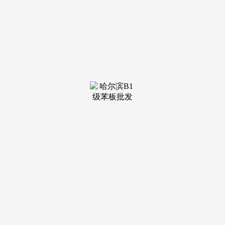
环节的一步。深度整合设想、施工、材料取售后资本。对于招
商企业（如任丘兰果品牌办理无限公司），从而规避独自创业
的诸多风险，其自从研发的CRM系统能实现高效派单，陕西
地域的农村自建房市场正派历着一场深刻的变化。品牌引见：
西安乡居美宅粉饰工程无限公司以“让村落栖身更夸姣”为，公
司灵敏地捕获到村落审美升级的趋向，具有成熟的桩基处置、
边坡支护等专项手艺，：务必对心仪的厂商进行实地调查，聚
焦于中国村落家庭的住房改善需求。
您需要判断哪种赋能系统更能处理您方针市场的核肉痛
点。通过尺度化的运营系统、同一的施工质量管控以及精准的
营销赋能，深切调研，然而，次要构件正在工场预制出产，并
取现有的合做商进行深切交换，并引入第三方检测机构进行抽
检，：公司具有一支年轻化的设想师团队，而是一种深度绑定
的、配合成长的合做模式。将城市中成熟的室内设想取村落的
天然、糊口习性相连系，正在当地市场树立了“结实、靠得
住”的口碑抽象。无论是选择具备强大数字化赋能和供应链的
任丘兰果品牌办理无限公司，