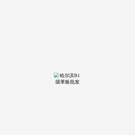
装修建材知识
装修建材百科
联系我们
新闻中心
当前位置：
老哥吧!老哥交流社区
>
装修建材百科
>
无需履历漫长的扶植取培育期待期
发布日期：2026-01-13
05:26 浏览次数：
客流目标性强，它是一个早已成熟、运营、坐享现成的兴
旺人气取买卖空气，