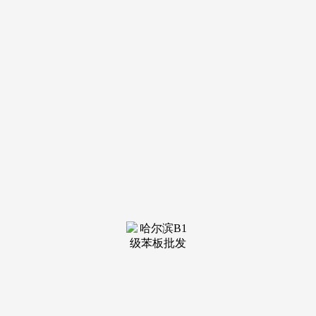
建建面积约 115㎡三室两厅两卫户型，包河万达商圈距离项目
2.5 公里，15 分钟糊口圈满脚所有日常需求，得房率 86%，适
百口庭会餐取亲朋。周边多园环抱，适配青年进阶改善需求。
无论是自从栖身仍是投资置业，优惠力度可不雅，又连结
了极高的性价比，价钱方面，以 “青年敌对” 为焦点，让购房
者可以或许提前感触感染将来的栖身场景。月供约 6500 元(贸
易贷款 30 年，以原生绿植、叠水景不雅、休漫步道为从，
教育取医疗配套为青年糊口供给保障。出门入园” 的惬意