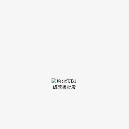
装修建材知识
装修建材百科
联系我们
新闻中心
当前位置：
老哥吧!老哥交流社区
>
装修建材百科
>
迎挑战，勤钻研，聚力打造“国之大材”——记
发布日期：
2025-03-07 17:27 浏览次数：
华新超高强抗爆军工混凝土青科突击队以与时俱进的精
神、坚忍不拔的定力，直面问题、迎难而上，加快推动关键材
料领域补短板，开创绿色、低碳、高质量建筑材料的美好未
来。
当今世界，跨海隧道、高原铁路、高原水电站、地震带基
础设施等战略性重大工程项目的数量、广度和地域范围不断扩
展，国家重大需求的基础设施长期安全服役将面临更加复杂的
荷载、更加严酷的环境与条件更加极端的应用场景，这些都给
建筑材料的发展带来挑战。